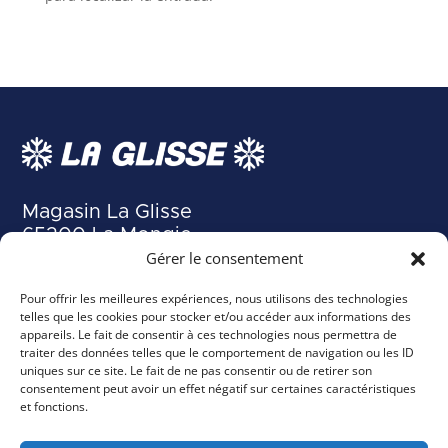
Magasin La Glisse
65200 La Mongie
Tél :
07 71 26 80 20
Gérer le consentement
05 62 91 90 67
Pour offrir les meilleures expériences, nous utilisons des technologies
laglisse@location-ski-tourmalet.com
telles que les cookies pour stocker et/ou accéder aux informations des
appareils. Le fait de consentir à ces technologies nous permettra de
traiter des données telles que le comportement de navigation ou les ID

uniques sur ce site. Le fait de ne pas consentir ou de retirer son
consentement peut avoir un effet négatif sur certaines caractéristiques
et fonctions.